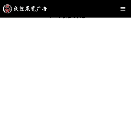
印刷設備
液壓裁切機,切紙機
液壓裁切機,切紙機,裁紙機，敦煌市成就展覽廣告有限責任公司——