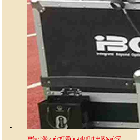
東街小學(xué)“紅領(lǐng)巾但作中國(guó)夢