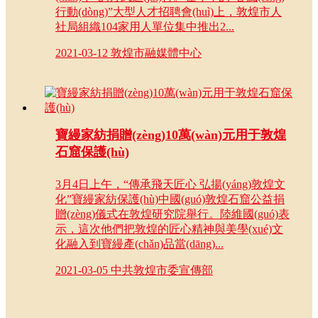
行動(dòng)”大型人才招聘會(huì)上，敦煌市人
社局組織104家用人單位集中推出2...
2021-03-12
敦煌市融媒體中心
寶縵家紡捐贈(zèng)10萬(wàn)元用于敦煌
石窟保護(hù)
3月4日上午，“傳承飛天匠心 弘揚(yáng)敦煌文
化”寶縵家紡保護(hù)中國(guó)敦煌石窟公益捐
贈(zèng)儀式在敦煌研究院舉行。陸維國(guó)表
示，這次他們把敦煌的匠心精神與美學(xué)文
化融入到寶縵產(chǎn)品當(dāng)...
2021-03-05
中共敦煌市委宣傳部