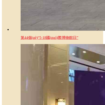
第44個(gè)“5·18國(guó)際博物館日”