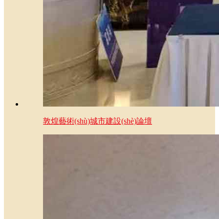
敦煌藝術(shù)城市建設(shè)論壇