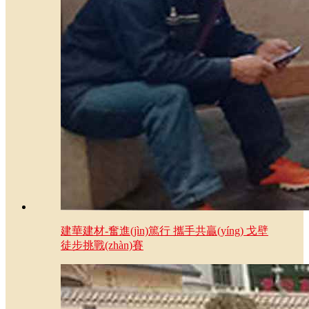
建華建材-奮進(jìn)篤行 攜手共贏(yíng) 戈壁
徒步挑戰(zhàn)賽