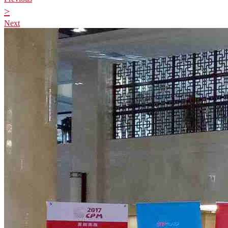
>
Next