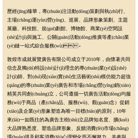
歷經(jīng)臻華，專(zhuān)注活動(dòng)策劃與執(zhí)行、
主場(chǎng)運(yùn)營(yíng)、巡展、品牌形象策劃、主題
展廳、科技館、規(guī)劃館、博物館、商業(yè)空間設
(shè)計(jì)與施工、公關(guān)活動(dòng)推廣等產(chǎn)業
(yè)鏈一站式綜合服務(wù)。
敦煌市成就展覽廣告有限公司成立于2010年，由懷著共同
信念及獨(dú)特設(shè)計(jì)理念的專(zhuān)業(yè)設(shè)
計(jì)師、對(duì)現(xiàn)實(shí)生活藝術(shù)模仿能力超強
(qiáng)的專(zhuān)業(yè)廣告和市場(chǎng)營(yíng)銷(xiāo)
精英共同創(chuàng)立，公司遵循一切廣告活動(dòng)均服
務(wù)于商品（產(chǎn)品、服務(wù)、觀(guān)念）促銷
(xiāo)及企業(yè)形象塑造為唯一目標(biāo)的原則，10年
來(lái)一如既往的為廣告主樹(shù)立品牌知名度、擴(kuò)
大品牌熟悉度、塑造品牌形象、反饋消費(fèi)市場(chǎng)
環(huán)境及顧客消費(fèi)心理變化而不懈努力，并參與