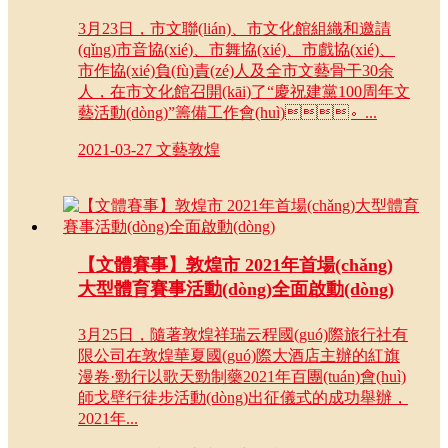
3月23日，市文聯(lián)、市文化館組織和邀請
(qǐng)市音協(xié)、市舞協(xié)、市戲協(xié)、
市作協(xié)負(fù)責(zé)人及全市文藝骨干30余
人，在市文化館召開(kāi)了“慶祝建黨100周年文
藝活動(dòng)”籌備工作會(huì)。...
2021-03-27
文藝敦煌
【文體賽事】敦煌市 2021年首場(chǎng)
大型體育賽事活動(dòng)全面啟動(dòng)
3月25日，隨著敦煌祥瑞云程國(guó)際旅行社有
限公司在敦煌華夏國(guó)際大酒店主辦的紅旗
漫卷·勁行以歌天勁制藥2021年百團(tuán)會(huì)
師戈壁行徒步活動(dòng)出征儀式的成功舉辦，
2021年...