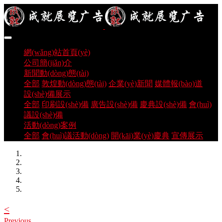
網(wǎng)站首頁(yè)
公司簡(jiǎn)介
新聞動(dòng)態(tài)
全部
敦煌動(dòng)態(tài)
企業(yè)新聞
媒體報(bào)道
設(shè)備展示
全部
印刷設(shè)備
廣告設(shè)備
慶典設(shè)備
會(huì)
議設(shè)備
活動(dòng)案例
全部
會(huì)議活動(dòng)
開(kāi)業(yè)慶典
宣傳展示
<
Previous