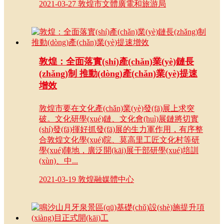
2021-03-27
敦煌市文體廣電和旅游局
敦煌：全面落實(shí)產(chǎn)業(yè)鏈長
(zhǎng)制 推動(dòng)產(chǎn)業(yè)提速
增效
敦煌市要在文化產(chǎn)業(yè)發(fā)展上求突
破。文化研學(xué)鏈、文化會(huì)展鏈將切實
(shí)發(fā)揮好抓發(fā)展的生力軍作用，有序整
合敦煌文化學(xué)院、莫高里工匠文化村等研
學(xué)陣地，廣泛開(kāi)展干部研學(xué)培訓
(xùn)、中...
2021-03-19
敦煌融媒體中心