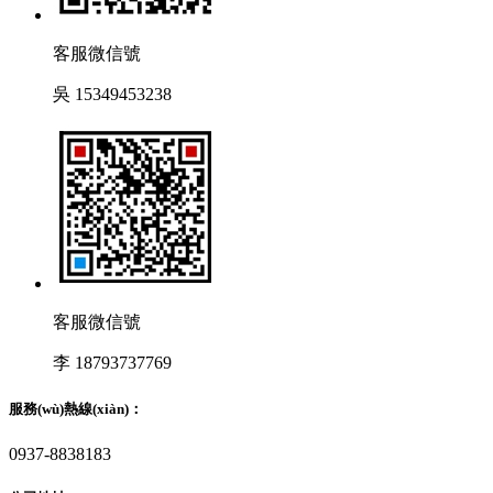
客服微信號
吳 15349453238
客服微信號
李 18793737769
服務(wù)熱線(xiàn)：
0937-8838183