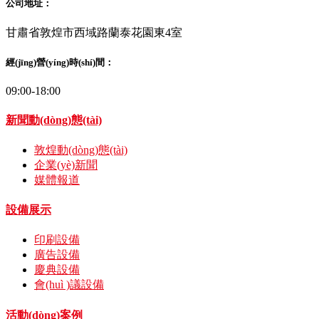
公司地址：
甘肅省敦煌市西域路蘭泰花園東4室
經(jīng)營(yíng)時(shí)間：
09:00-18:00
新聞動(dòng)態(tài)
敦煌動(dòng)態(tài)
企業(yè)新聞
媒體報道
設備展示
印刷設備
廣告設備
慶典設備
會(huì )議設備
活動(dòng)案例