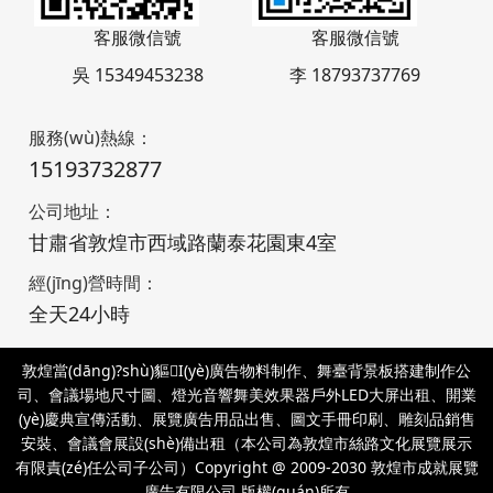
客服微信號
客服微信號
吳 15349453238
李 18793737769
服務(wù)熱線：
15193732877
公司地址：
甘肅省敦煌市西域路蘭泰花園東4室
經(jīng)營時間：
全天24小時
敦煌當(dāng)?shù)貙I(yè)廣告物料制作、舞臺背景板搭建制作公
司、會議場地尺寸圖、燈光音響舞美效果器戶外LED大屏出租、開業
(yè)慶典宣傳活動、展覽廣告用品出售、圖文手冊印刷、雕刻品銷售
安裝、會議會展設(shè)備出租（本公司為敦煌市絲路文化展覽展示
有限責(zé)任公司子公司）Copyright @ 2009-2030 敦煌市成就展覽
廣告有限公司 版權(quán)所有