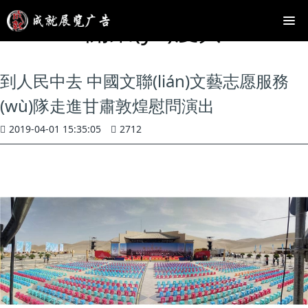
開業(yè)慶典
到人民中去 中國文聯(lián)文藝志愿服務
(wù)隊走進甘肅敦煌慰問演出
2019-04-01 15:35:05
2712