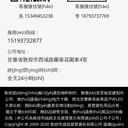
客服微信號(hào)
客服微信號(hào)
吳 15349453238
李 18793737769
服務(wù)熱線：
15193732877
公司地址：
甘肅省敦煌市西域路蘭泰花園東4室
經(jīng)營(yíng)時(shí)間：
全天24小時(shí)
敦煌當(dāng)?shù)貙I(yè)廣告物料制作、舞臺(tái)背景板搭建制作
公司、會(huì)議場(chǎng)地尺寸圖、燈光音響舞美效果器戶外LED
大屏出租、開(kāi)業(yè)慶典宣傳活動(dòng)、展覽廣告用品出售、
圖文手冊(cè)印刷、雕刻品銷售安裝、會(huì)議會(huì)展設(shè)備
出租（本公司為敦煌市絲路文化展覽展示有限責(zé)任公司子公司）
Copyright @ 2009-2030 敦煌市成就展覽廣告有限公司 版權(quán)