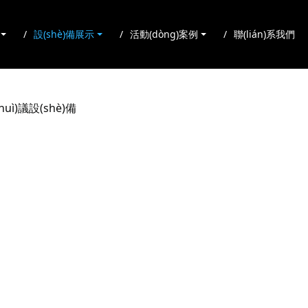
設(shè)備展示
活動(dòng)案例
聯(lián)系我們
huì)議設(shè)備