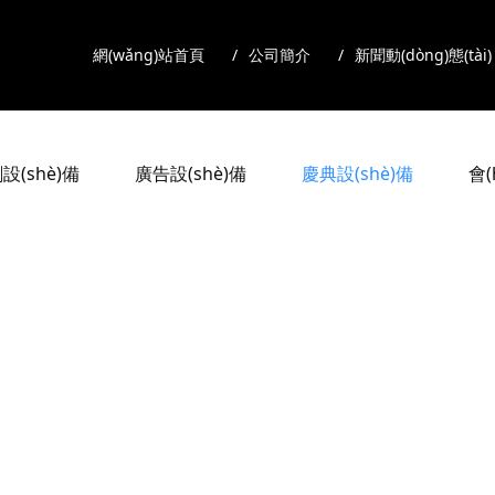
慶典設(shè)備
網(wǎng)站首頁
公司簡介
新聞動(dòng)態(tài)
設(shè)備
廣告設(shè)備
慶典設(shè)備
會(
上一頁
1
下一頁