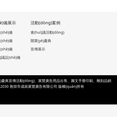
hè)備展示
活動(dòng)案例
shè)備
會(huì)議活動(dòng)
shè)備
開業(yè)慶典
shè)備
宣傳展示
ì)議設(shè)備
yè)慶典宣傳活動(dòng)、展覽廣告用品出售、圖文手冊印刷、雕刻品銷
9-2030 敦煌市成就展覽廣告有限公司 版權(quán)所有