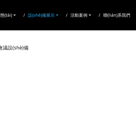
(tài)
設(shè)備展示
活動案例
聯(lián)系我們
會議設(shè)備